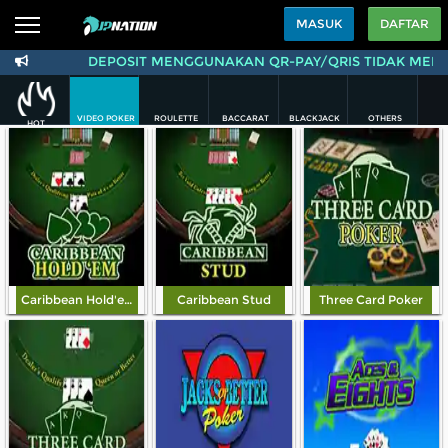
Beranda
MASUK
DAFTAR
MIN.
DEPOSIT MENGGUNAKAN QR-PAY/QRIS TIDAK MEND
Sports
BARU
PROMO
Live Casino
BARU
VIDEO POKER
ROULETTE
BACCARAT
BLACKJACK
OTHERS
HOT
IDNPoker
BARU
Slots
PROMO
IDNLIVE
BARU
Stream N Spin
Caribbean Hold'em
Caribbean Stud
Three Card Poker
Arcade
PROMO
Table Games
Lottery
BARU
PROMO
IDNRaffle