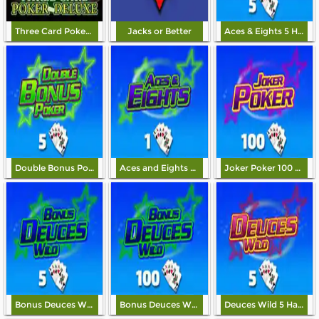
Referral
Three Card Poker Deluxe
Jacks or Better
Aces & Eights 5 Hand
Promosi
Hubungi Kami
Live Chat
Pengaduan Customer
Double Bonus Poker 5 Hand
Aces and Eights 1 Hand
Joker Poker 100 Hand
Pilih Bahasa:
MASUK
DAFTAR
&copy; Main Bareng di JPNation | Game IDN
Seru & Edukatif. Hak Cipta Dilindungi.
Bonus Deuces Wild 5 Hand
Bonus Deuces Wild 100 Hand
Deuces Wild 5 Hand