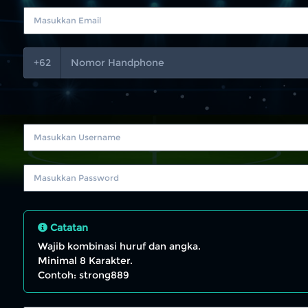
+62
Catatan
Wajib kombinasi huruf dan angka.
Minimal 8 Karakter.
Contoh: strong889