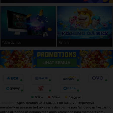
Table Games
Fishing
Jpnation
- Agen Taruhan Bola SBOBET 88 IDNLIVE Terpercaya
memberikan pasaran terbaik seasia dan permainan fair dengan live casino
online di Indonesia dengan menjamin keamanan para members kami.