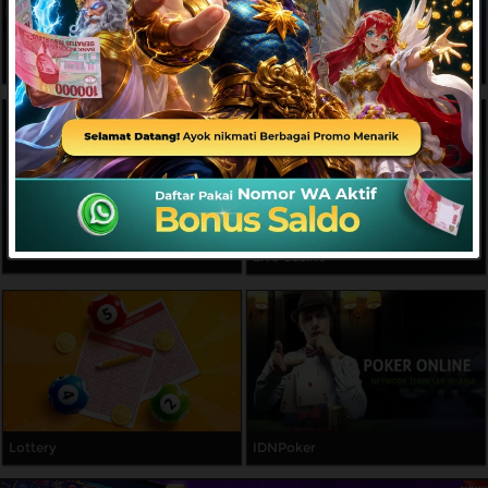
Referral
Sports
IDNLIVE
Promosi
Hubungi Kami
Live Chat
Pengaduan Customer
Slots
Live Casino
Pilih Bahasa:
MASUK
DAFTAR
&copy; Main Bareng di JPNation | Game IDN
Seru & Edukatif. Hak Cipta Dilindungi.
Lottery
IDNPoker