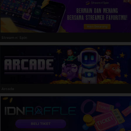
Stream n' Spin
Arcade